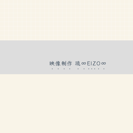
映像制作 琉∞EIZO∞