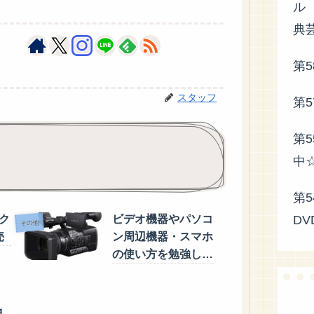
ル
典
第
スタッフ
第
第
中
第
DV
ク
ビデオ機器やパソコ
その他
売
ン周辺機器・スマホ
の使い方を勉強した
い方☆