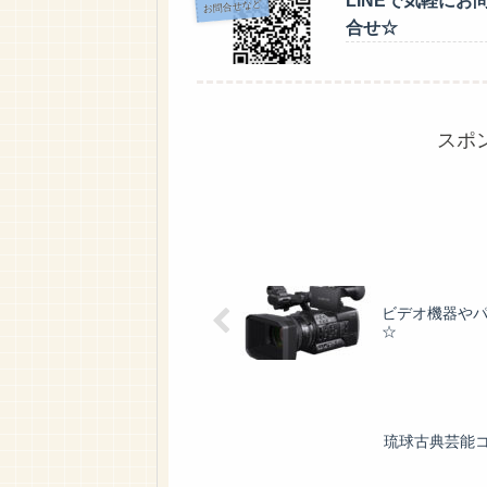
LINEで気軽にお
お問合せなど
合せ☆
スポ
ビデオ機器や
☆
琉球古典芸能コ