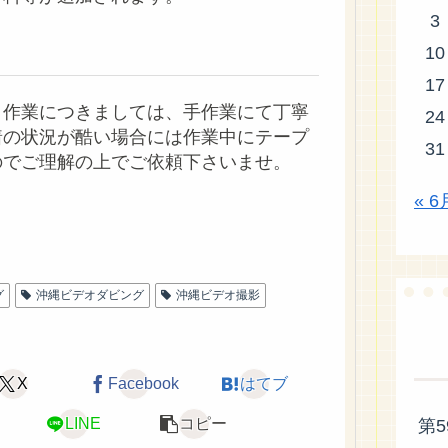
3
10
17
り作業につきましては、手作業にて丁寧
24
着の状況が酷い場合には作業中にテープ
31
のでご理解の上でご依頼下さいませ。
« 6
グ
沖縄ビデオダビング
沖縄ビデオ撮影
X
Facebook
はてブ
LINE
コピー
第