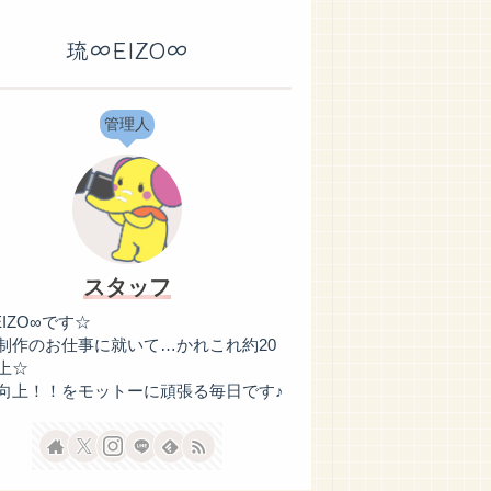
琉∞EIZO∞
管理人
スタッフ
EIZO∞です☆
制作のお仕事に就いて…かれこれ約20
上☆
向上！！をモットーに頑張る毎日です♪